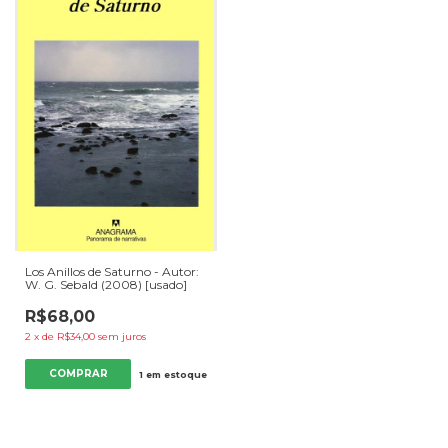
Los Anillos de Saturno - Autor:
W. G. Sebald (2008) [usado]
R$68,00
2
x
de
R$34,00
sem juros
1
em estoque