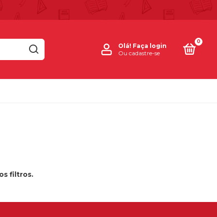
0
Olá!
Faça login
Ou cadastre-se
 filtros.