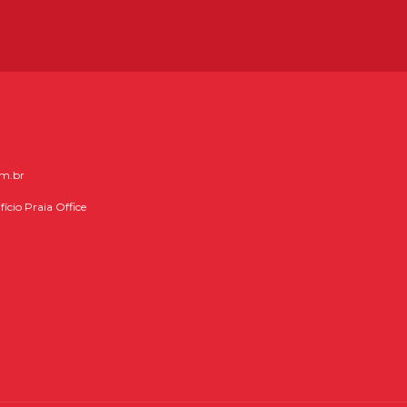
om.br
fício Praia Office