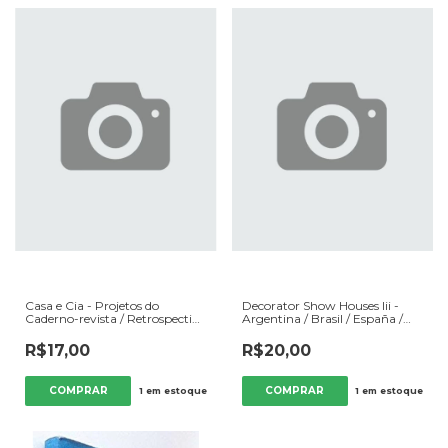
Casa e Cia - Projetos do
Decorator Show Houses Iii -
Caderno-revista / Retrospectiva
Argentina / Brasil / España /
da Mostra Casa e Cia - Autor:
Perú - Autor: Ramón Abadal e
Pedro Haase Filho (org) e
Outros (1998) [usado]
R$17,00
R$20,00
Outros (2003) [usado]
1
em estoque
1
em estoque