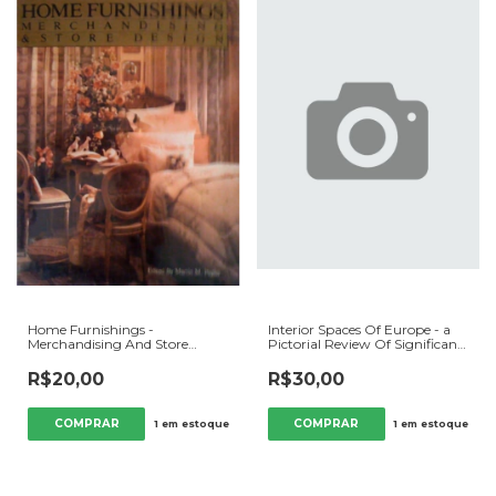
Home Furnishings -
Interior Spaces Of Europe - a
Merchandising And Store
Pictorial Review Of Significant
Design - Autor: Martin M.
Interiors (vol 1) - Autor: Images
Pegler (org.) (1990) [usado]
Publishing (1997) [usado]
R$20,00
R$30,00
1
em estoque
1
em estoque