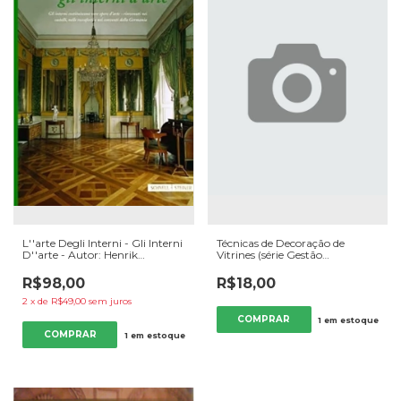
L''arte Degli Interni - Gli Interni
Técnicas de Decoração de
D''arte - Autor: Henrik
Vitrines (série Gestão
Bärnighausen (progetto,
Empresarial) - Autor: Prof.
Preparazione e
Geraldo Cezanne (2008)
R$98,00
R$18,00
Coordinamento) (2005)
[usado]
[usado]
2
x
de
R$49,00
sem juros
1
em estoque
1
em estoque