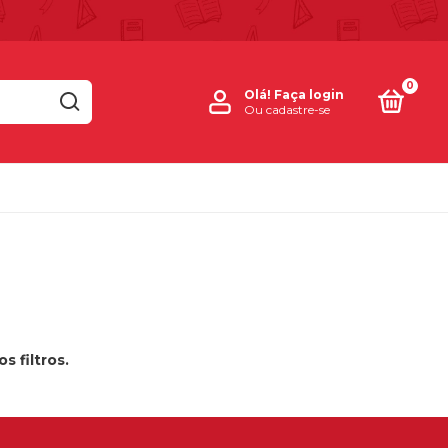
0
Olá!
Faça login
Ou cadastre-se
 filtros.