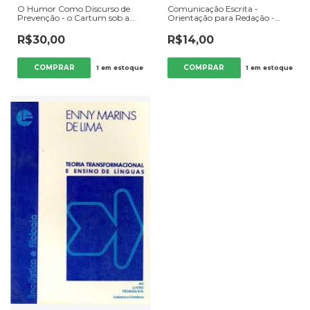
O Humor Como Discurso de
Comunicação Escrita -
Prevenção - o Cartum sob a
Orientação para Redação -
Ótica da Pragmática - Autor:
Autor: Raquel Bahiense (2007)
Maria da Penha Pereira Lins e
[usado]
R$30,00
R$14,00
Lorena Santana Gonçalves
(2013) [usado]
1
em estoque
1
em estoque