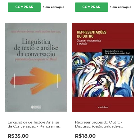
1
em estoque
1
em estoque
Linguística de Texto e Análise
Representações do Outro -
da Conversação - Panorama
Discurso, (des)igualdade e
das Pesquisas no Brasil - Autor:
Exclusão - Autor: Glaucia
Anna Christina Bentes (2010)
Muniz Proença Lara e Rita de
R$35,00
R$18,00
[usado]
Cássia Pacheco Limberti (orgs.)