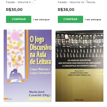
Falado - Volume V -
Falado - Volume Vii - Novos
Convergencias - Autor: Mary A.
Estudos - Autor: Maria Helena
Kato (org.) (2002) [usado]
de Moura Neves (org.) (1999)
R$30,00
R$38,00
[usado]
1
em estoque
1
em estoque