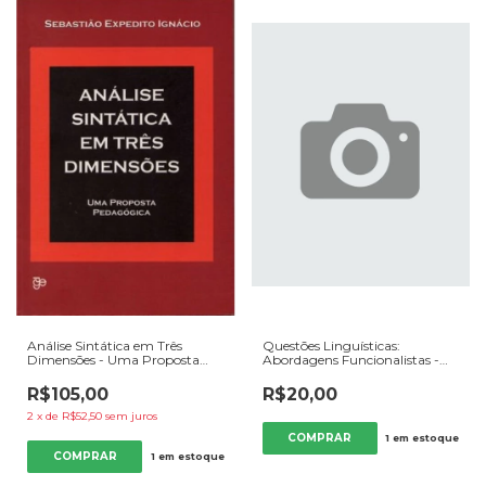
Análise Sintática em Três
Questões Linguísticas:
Dimensões - Uma Proposta
Abordagens Funcionalistas -
Pedagógica - Autor: Sebastião
Autor: Lúcia Helena Peyroton
Expedito Ignácio (2003)
da Rocha e Luiz Franscisco Dias
R$105,00
R$20,00
[usado]
(orgs) (2014) [usado]
2
x
de
R$52,50
sem juros
1
em estoque
1
em estoque