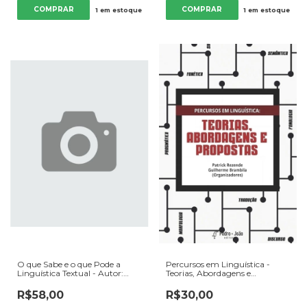
1
em estoque
1
em estoque
O que Sabe e o que Pode a
Percursos em Linguística -
Linguística Textual - Autor:
Teorias, Abordagens e
Maria da Penha Pereira Lins
Propostas - Autor: Patrick
(org.) (2009) [usado]
Rezende e Guilherme Brambila
R$58,00
R$30,00
(orgs.) (2021) [usado]