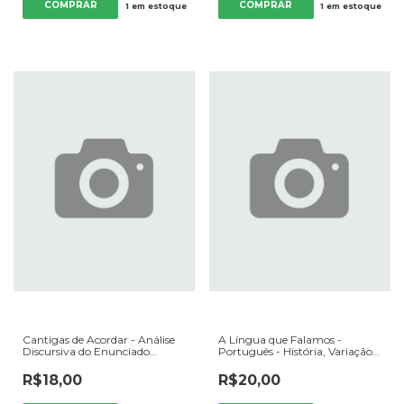
1
em estoque
1
em estoque
Cantigas de Acordar - Análise
A Língua que Falamos -
Discursiva do Enunciado
Português - História, Variação e
Poético de Chico Buarque -
Discurso - Autor: Luiz Antônio
Autor: Micheline Mattedi
da Silva (org.) (2005) [usado]
R$18,00
R$20,00
Tomazi Tardin (2008) [usado]