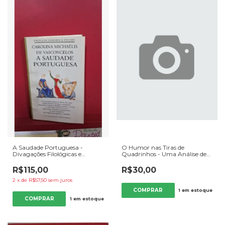
A Saudade Portuguesa -
O Humor nas Tiras de
Divagações Filológicas e
Quadrinhos - Uma Análise de
Literar-históricas em Volta de
Alinhamentos e Enquadres em
Inês... - Autor: Carolina
Mafalda. - Autor: Maria da
R$115,00
R$30,00
Michaëlis de Vasconcelos (1996)
Penha Pereira Lins (2002)
[usado]
[usado]
2
x
de
R$57,50
sem juros
1
em estoque
1
em estoque