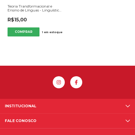
Teoria Transformacional e
Ensino de Línguas - Linguística
e Filologia - Autor: Enny Marins
de Lima (1981) [usado]
R$15,00
1
em estoque
INSTITUCIONAL
FALE CONOSCO