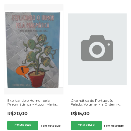
Explicando o Humor pela
Gramática do Português
Pragmátimca - Autor: Maria
Falado: Volume I - a Ordem -
da Penha Pereira Lins (org.)
Autor: Ataliba Teixeira de
(2016) [usado]
Castilho (org.) (1990) [usado]
R$20,00
R$15,00
1
em estoque
1
em estoque