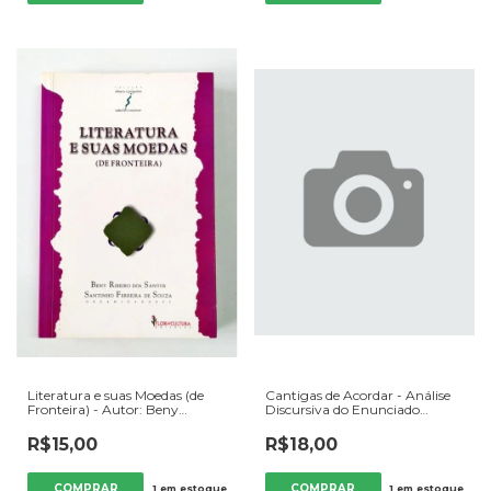
Literatura e suas Moedas (de
Cantigas de Acordar - Análise
Fronteira) - Autor: Beny
Discursiva do Enunciado
Ribeiro dos Santos e Santinho
Poético de Chico Buarque -
Ferreira de Souza (orgs) (2008)
Autor: Micheline Mattedi
R$15,00
R$18,00
[usado]
Tomazi Tardin (2008) [usado]
1
em estoque
1
em estoque