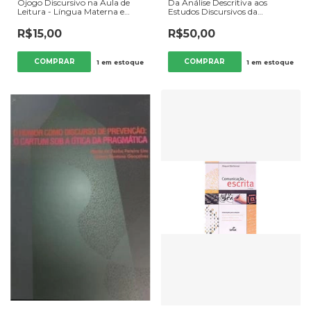
Ojogo Discursivo na Aula de
Da Análise Descritiva aos
Leitura - Língua Materna e
Estudos Discursivos da
Língua Estrangeira - Autor:
Linguagem a Linguística no
Maria José Coracini (org.)
Espírito Santo - Autor: Luciano
R$15,00
R$50,00
(2010) [usado]
Novaes Vidon e Maria da Penha
Pereira Lins (2009) [usado]
1
em estoque
1
em estoque