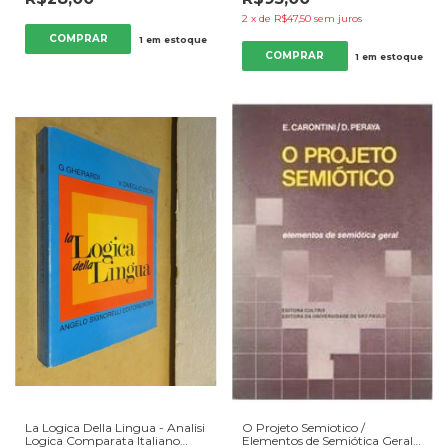
Santos de Souza Melo /
Machado Duarte (2014)
Cristiane Cataldi (2009)
[seminovo]
2
x
de
R$47,50
sem juros
[usado]
1
em estoque
1
em estoque
La Logica Della Lingua - Analisi
O Projeto Semiotico /
Logica Comparata Italiano
Elementos de Semiótica Geral -