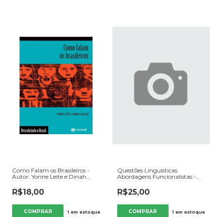
Como Falam os Brasileiros -
Questões Linguísticas:
Autor: Yonne Leite e Dinah
Abordagens Funcionalistas -
Callou (2004) [usado]
Autor: Lúcia Helena Peyroton
da Rocha e Luiz Franscisco Dias
R$18,00
R$25,00
(orgs) (2014) [usado]
1
em estoque
1
em estoque