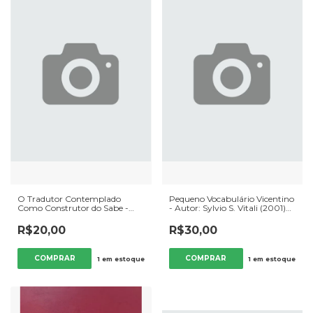
O Tradutor Contemplado
Pequeno Vocabulário Vicentino
Como Construtor do Sabe -
- Autor: Sylvio S. Vitali (2001)
Autor: José Raimundo
[usado]
Guimarães (2016) [usado]
R$20,00
R$30,00
1
em estoque
1
em estoque